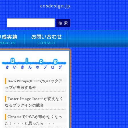
eosdesign.jp
BackWPupのFTPでのバックア
ップが失敗する件
Faster Image Insert が使えなく
なるプラグインの競合
ChromeでJAVAが動かなくなっ
た！・・・と思ったら・・・