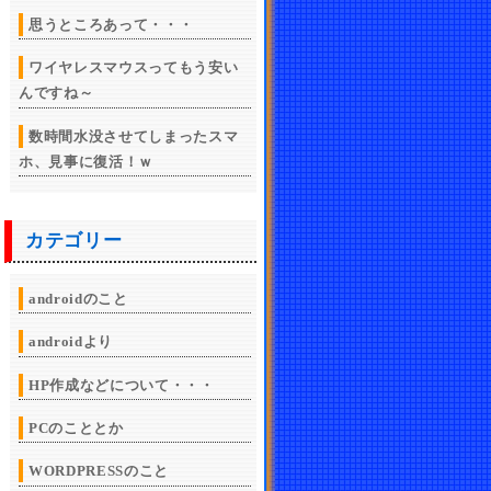
思うところあって・・・
ワイヤレスマウスってもう安い
んですね～
数時間水没させてしまったスマ
ホ、見事に復活！ｗ
カテゴリー
androidのこと
androidより
HP作成などについて・・・
PCのこととか
WORDPRESSのこと