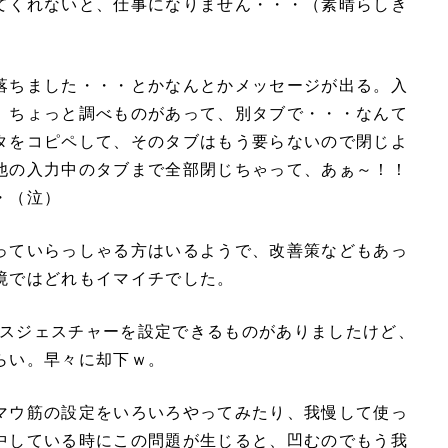
てくれないと、仕事になりません・・・（素晴らしき
落ちました・・・とかなんとかメッセージが出る。入
、ちょっと調べものがあって、別タブで・・・なんて
タをコピペして、そのタブはもう要らないので閉じよ
他の入力中のタブまで全部閉じちゃって、あぁ～！！
・（泣）
っていらっしゃる方はいるようで、改善策などもあっ
境ではどれもイマイチでした。
マウスジェスチャーを設定できるものがありましたけど、
らい。早々に却下ｗ。
マウ筋の設定をいろいろやってみたり、我慢して使っ
中している時にこの問題が生じると、凹むのでもう我