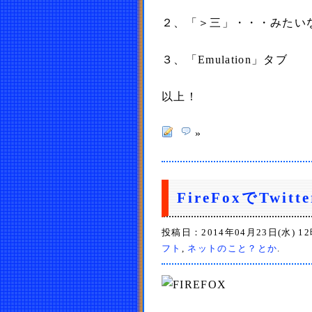
２、「＞三」・・・みたい
３、「Emulation」タブ
以上！
»
FireFoxでTw
投稿日：2014年04月23日(水) 1
フト
,
ネットのこと？とか
.