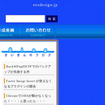
eosdesign.jp
BackWPupのFTPでのバックア
ップが失敗する件
Faster Image Insert が使えなく
なるプラグインの競合
ChromeでJAVAが動かなくなっ
た！・・・と思ったら・・・