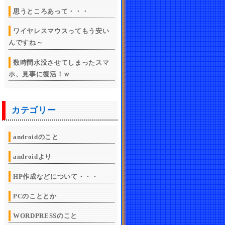
思うところあって・・・
ワイヤレスマウスってもう安い
んですね～
数時間水没させてしまったスマ
ホ、見事に復活！ｗ
カテゴリー
androidのこと
androidより
HP作成などについて・・・
PCのこととか
WORDPRESSのこと