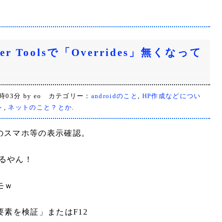
oper Toolsで「Overrides」無くなって
0時03分 by eo カテゴリー：
androidのこと
,
HP作成などについ
ト
,
ネットのこと？とか
.
oolsでのスマホ等の表示確認。
てるやん！
モｗ
素を検証」またはF12