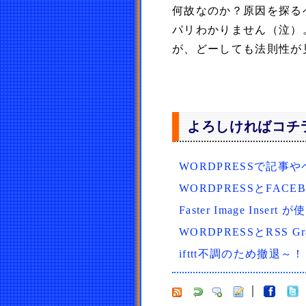
何故なのか？原因を探る
パリわかりません（泣）
が、どーしても法則性が
よろしければコチ
WORDPRESSで記事やペ
WORDPRESSとFACE
Faster Image In
WORDPRESSとRSS G
ifttt不調のため撤退～