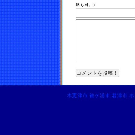
略も可。）
木更津市 袖ケ浦市 君津市 