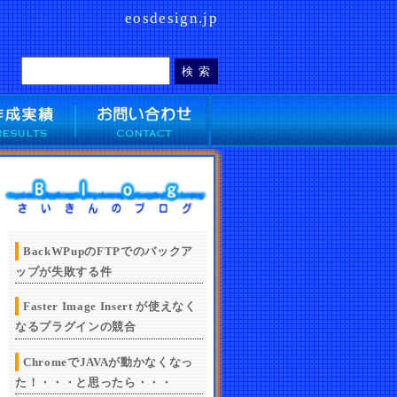
eosdesign.jp
BackWPupのFTPでのバックア
ップが失敗する件
Faster Image Insert が使えなく
なるプラグインの競合
ChromeでJAVAが動かなくなっ
た！・・・と思ったら・・・