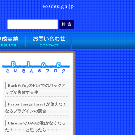
eosdesign.jp
BackWPupのFTPでのバックア
ップが失敗する件
Faster Image Insert が使えなく
なるプラグインの競合
ChromeでJAVAが動かなくなっ
た！・・・と思ったら・・・