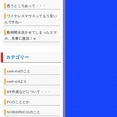
思うところあって・・・
ワイヤレスマウスってもう安い
んですね～
数時間水没させてしまったスマ
ホ、見事に復活！ｗ
カテゴリー
androidのこと
androidより
HP作成などについて・・・
PCのこととか
WORDPRESSのこと