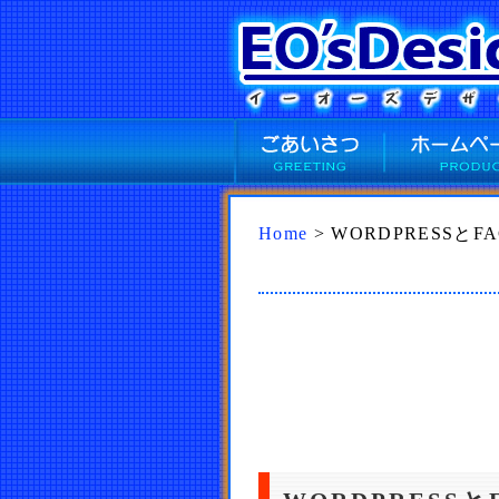
Home
> WORDPRESSとF