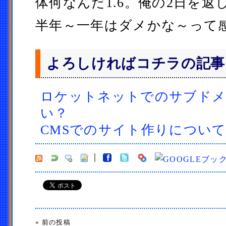
体何なんだ1.6。俺の2日を
半年～一年はダメかな～って
よろしければコチラの記事
ロケットネットでのサブドメ
い？
CMSでのサイト作りについ
« 前の投稿