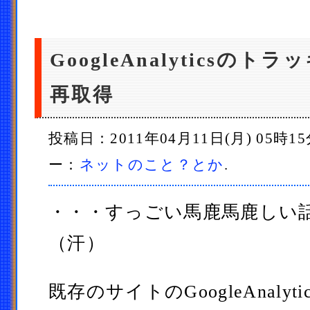
GoogleAnalyticsの
再取得
投稿日：2011年04月11日(月) 05時1
ー：
ネットのこと？とか
.
・・・すっごい馬鹿馬鹿しい
（汗）
既存のサイトのGoogleAnaly