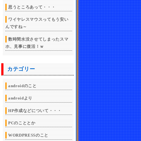
思うところあって・・・
ワイヤレスマウスってもう安い
んですね～
数時間水没させてしまったスマ
ホ、見事に復活！ｗ
カテゴリー
androidのこと
androidより
HP作成などについて・・・
PCのこととか
WORDPRESSのこと