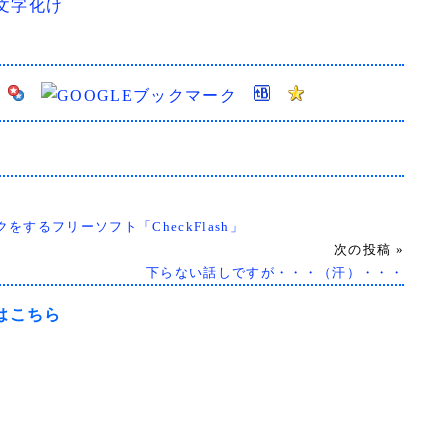
ク文字化け
するフリーソフト「CheckFlash」
次の投稿 »
下らない話しですが・・・（汗）・・・
トはこちら