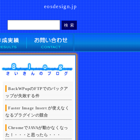
eosdesign.jp
BackWPupのFTPでのバックア
ップが失敗する件
Faster Image Insert が使えなく
なるプラグインの競合
ChromeでJAVAが動かなくなっ
た！・・・と思ったら・・・